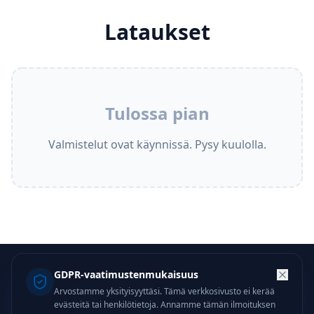
Lataukset
Tulossa pian
Valmistelut ovat käynnissä. Pysy kuulolla.
GDPR-vaatimustenmukaisuus
CloudBSD
Arvostamme yksityisyyttäsi. Tämä verkkosivusto ei kerää
evästeitä tai henkilötietoja. Annamme tämän ilmoituksen