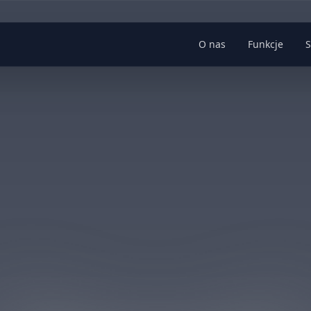
O nas
Funkcje
S