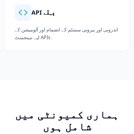
API پہلے
اندرونی اور بیرونی سسٹم کے انضمام اور آٹومیشن کے
لیے مینجمنٹ APIs۔
ہماری کمیونٹی میں
شامل ہوں