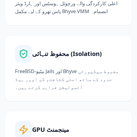
اعلی کارکردگی والے ورچوئل ہوسٹس اور ہارڈ ویئر
پاس تھرو کے لیے مکمل Bhyve VMM انضمام۔
محفوظ تنہائی (Isolation)
FreeBSD-نیٹیو Jails اور Bhyve مضبوط سیکیورٹی
حدود کے ساتھ اعلی کثافت، کم اوور ہیڈ
آئسولیشن فراہم کرتے ہیں۔
GPU مینجمنٹ