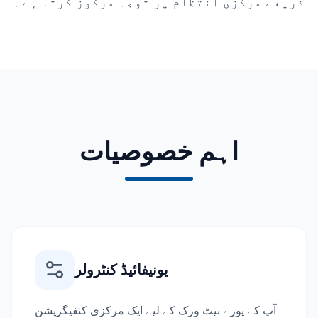
ذریعے مرکزی انتظام پر توجہ مرکوز کرتا ہے۔
اہم خصوصیات
یونیفائیڈ کنٹرولر
آپ کے پورے نیٹ ورک کے لیے ایک مرکزی کنفیگریشن