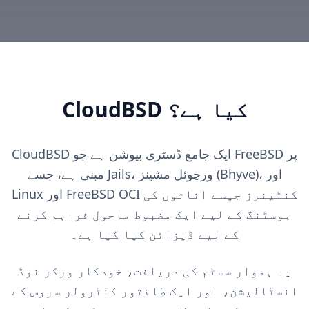
CloudBSD کیا ہے؟
CloudBSD ایک جامع ڈسٹری بیوشن ہے جو FreeBSD پر
مبنی ہے، جسے Jails، ورچوئل مشینز (Bhyve)، اور
Linux اور FreeBSD OCI کنٹینرز جیسے اثاثوں کی
ہوسٹنگ کے لیے ایک مضبوط ماحول فراہم کرنے
کے لیے ڈیزائن کیا گیا ہے۔
یہ ہموار سسٹم کی دریافت، خودکار ورکر نوڈ
انسٹالیشن، اور ایک طاقتور کنٹرولر سروس کے