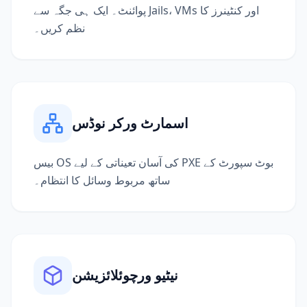
پوائنٹ۔ ایک ہی جگہ سے Jails، VMs اور کنٹینرز کا
نظم کریں۔
اسمارٹ ورکر نوڈس
بیس OS کی آسان تعیناتی کے لیے PXE بوٹ سپورٹ کے
ساتھ مربوط وسائل کا انتظام۔
نیٹیو ورچوئلائزیشن