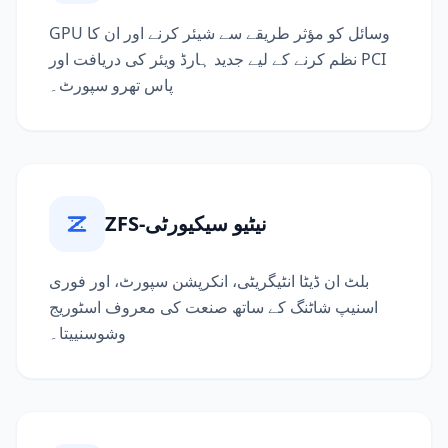
GPU وسائل کو مؤثر طریقے سے شیئر کرنے اور ان کا
نظم کرنے کے لیے جدید ہارڈ ویئر کی دریافت اور PCI
پاس تھرو سپورٹ۔
ZFS-نیٹیو سیکیورٹی
بلٹ ان ڈیٹا انٹیگریٹی، انکرپشن سپورٹ، اور فوری
اسنیپ شاٹنگ کے ساتھ صنعت کی معروف اسٹوریج
وشوسنییتا۔