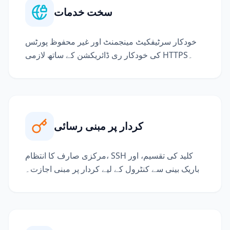
سخت خدمات
خودکار سرٹیفکیٹ مینجمنٹ اور غیر محفوظ پورٹس
کی خودکار ری ڈائریکشن کے ساتھ لازمی HTTPS۔
کردار پر مبنی رسائی
مرکزی صارف کا انتظام، SSH کلید کی تقسیم، اور
باریک بینی سے کنٹرول کے لیے کردار پر مبنی اجازت۔