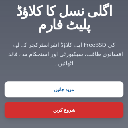
اگلی نسل کا کلاؤڈ
پلیٹ فارم
اپنے کلاؤڈ انفراسٹرکچر کے لیے FreeBSD کی
افسانوی طاقت، سیکیورٹی اور استحکام سے فائدہ
اٹھائیں۔
مزید جانیں
شروع کریں