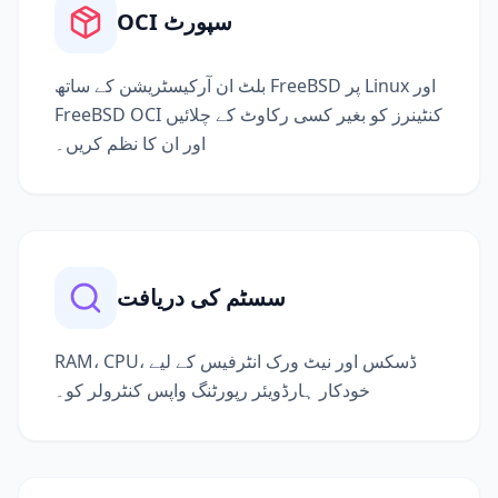
OCI سپورٹ
بلٹ ان آرکیسٹریشن کے ساتھ FreeBSD پر Linux اور
FreeBSD OCI کنٹینرز کو بغیر کسی رکاوٹ کے چلائیں
اور ان کا نظم کریں۔
سسٹم کی دریافت
RAM، CPU، ڈسکس اور نیٹ ورک انٹرفیس کے لیے
خودکار ہارڈویئر رپورٹنگ واپس کنٹرولر کو۔