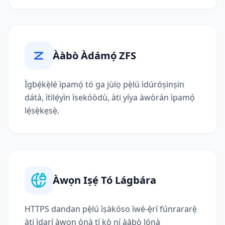
Ààbò Àdámọ́ ZFS
Ìgbẹ́kẹ̀lé ìpamọ́ tó ga jùlọ pẹ̀lú ìdúróṣinṣin
dátà, ìtìlẹ́yìn ìsekóòdù, àti yíya àwòrán ìpamọ́
lẹ́sẹ̀kẹsẹ̀.
Àwọn Iṣẹ́ Tó Lágbára
HTTPS dandan pẹ̀lú ìṣàkóso ìwé-ẹ̀rí fúnrararẹ̀
àti ìdarí àwọn ọ̀nà tí kò ní ààbò lọ́nà