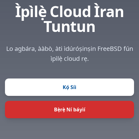
Ìpìlẹ̀ Cloud Ìran
Tuntun
Lo agbára, ààbò, àti ìdúróṣinṣin FreeBSD fún
ìpìlẹ̀ cloud rẹ.
Kọ́ Síi
Bẹ̀rẹ̀ Ní báyìí