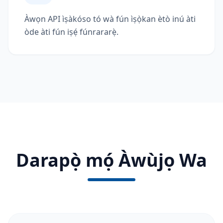
Àwọn API ìṣàkóso tó wà fún ìṣọ̀kan ètò inú àti
òde àti fún iṣẹ́ fúnrararẹ̀.
Darapọ̀ mọ́ Àwùjọ Wa