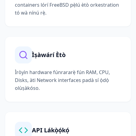
containers lórí FreeBSD pẹ̀lú ètò orkestration
tó wà nínú rẹ̀.
Ìṣàwárí Ètò
Ìròyìn hardware fúnrararẹ̀ fún RAM, CPU,
Disks, àti Network interfaces padà sí ọ̀dọ̀
olùṣàkóso.
API Lákọ̀ọ́kọ́