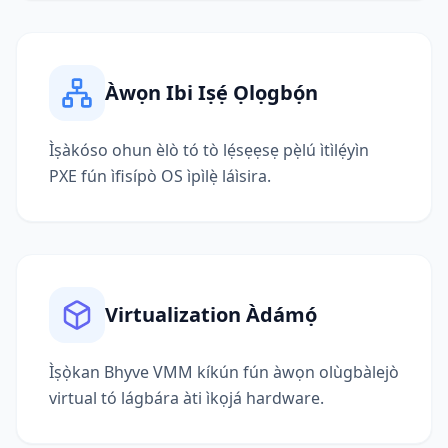
Àwọn Ibi Iṣẹ́ Ọlọgbọ́n
Ìṣàkóso ohun èlò tó tò lẹ́sẹẹsẹ pẹ̀lú ìtìlẹ́yìn
PXE fún ìfisípò OS ìpìlẹ̀ láìsira.
Virtualization Àdámọ́
Ìṣọ̀kan Bhyve VMM kíkún fún àwọn olùgbàlejò
virtual tó lágbára àti ìkọjá hardware.