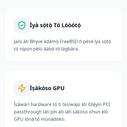
Ìyà sọ́tọ̀ Tó Lóòótọ́
Jails àti Bhyve àdámọ́ FreeBSD ń pèsè ìyà sọ́tọ̀
tó nípọn pẹ̀lú ààbò tó lágbára.
Ìṣàkóso GPU
Ìṣàwárí hardware tó ti tẹ̀síwájú àti ìtìlẹ́yìn PCI
passthrough láti pín àti láti ṣàkóso ohun èlò
GPU lọ́nà tó múnádóko.