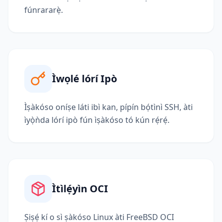
fúnrararẹ̀.
Ìwọlé lórí Ipò
Ìṣàkóso oníṣe láti ibì kan, pípín bọ́tìnì SSH, àti
ìyọ̀ǹda lórí ipò fún ìṣàkóso tó kún rẹ́rẹ́.
Ìtìlẹ́yìn OCI
Ṣiṣẹ́ kí o sì ṣàkóso Linux àti FreeBSD OCI