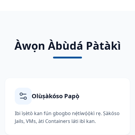
Àwọn Àbùdá Pàtàkì
Olùṣàkóso Papọ̀
Ibi ìṣètò kan fún gbogbo nẹ́tíwọ́ọ̀kì rẹ. Ṣàkóso
Jails, VMs, àti Containers láti ibì kan.