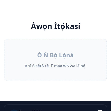
Àwọn Ìtọ́kasí
Ó Ń Bọ̀ Lọ́nà
A ṣì ń ṣètò rẹ̀. Ẹ máa wo wa láìpẹ́.