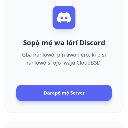
Sopọ̀ mọ́ wa lórí Discord
Gba ìrànlọ́wọ́, pín àwọn èrò, kí o sì
rànlọ́wọ́ sí ọjọ́ iwájú CloudBSD.
Darapọ̀ mọ́ Server