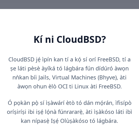
Kí ni CloudBSD?
CloudBSD jẹ́ ìpín kan tí a kọ́ sí orí FreeBSD, tí a
ṣe láti pèsè àyíká tó lágbára fún dídúró àwọn
nǹkan bíi Jails, Virtual Machines (Bhyve), àti
àwọn ohun èlò OCI ti Linux àti FreeBSD.
Ó pọkàn pọ̀ sí ìṣàwárí ètò tó dán mọ́rán, ìfisípò
oríṣiríṣi ibi iṣẹ́ lọ́nà fúnrararẹ̀, àti ìṣàkóso láti ibì
kan nípasẹ̀ Iṣẹ́ Olùṣàkóso tó lágbára.